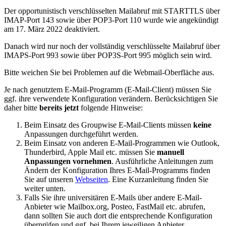
Der opportunistisch verschlüsselten Mailabruf mit STARTTLS über
IMAP-Port 143 sowie über POP3-Port 110 wurde wie angekündigt
am 17. März 2022 deaktiviert.
Danach wird nur noch der vollständig verschlüsselte Mailabruf über
IMAPS-Port 993 sowie über POP3S-Port 995 möglich sein wird.
Bitte weichen Sie bei Problemen auf die Webmail-Oberfläche aus.
Je nach genutztem E-Mail-Programm (E-Mail-Client) müssen Sie
ggf. ihre verwendete Konfiguration verändern. Berücksichtigen Sie
daher bitte
bereits jetzt
folgende Hinweise:
Beim Einsatz des Groupwise E-Mail-Clients müssen
keine
Anpassungen durchgeführt werden.
Beim Einsatz von anderen E-Mail-Programmen wie Outlook,
Thunderbird, Apple Mail etc. müssen Sie
manuell
Anpassungen vornehmen
. Ausführliche Anleitungen zum
Ändern der Konfiguration Ihres E-Mail-Programms finden
Sie auf unseren
Webseiten
. Eine Kurzanleitung finden Sie
weiter unten.
Falls Sie ihre universitären E-Mails über andere E-Mail-
Anbieter wie Mailbox.org, Posteo, FastMail etc. abrufen,
dann sollten Sie auch dort die entsprechende Konfiguration
überprüfen und ggf. bei Ihrem jeweiligen Anbieter