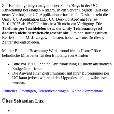
Zur Behebung einiger aufgetretener Fehler/Bugs in der UC-
Anwendung bei einigen Nutzern, ist ein Server Upgrade (auf eine
neuer Version) der UC-Applikation erforderlich. Deshalb steht die
Unify-UC-Applikation (z.B. UC-Desktop-App) am Freitag
31.01.2025 ab 15:00Uhr für circa 3h nicht zur Verfügung.
Die
Telefonie per Tischtelefon bzw. die Unify-Telefonanlage ist
dadurch nicht betroffen/eingeschränkt.
Um den störungsfreien
Betrieb an der MLU zu gewährleisten, haben wir uns für dieses
Zeitfenster entschieden.
Mit der Bitte um Beachtung: Workaround für im HomeOffice
befindliche Mitarbeiter für den Empfang von Anrufen
Bitte vor 15:00Uhr eine Anrufumleitung zu Ihrem alternativen
Endgerät einrichten.
Die Anwahl einer Zielrufnummer mit Ihrer Büronummer per
UC kann jedoch während des Upgrades nicht gewährleistet
werden.
Aktuelles
,
Störungen
,
Telefoniestörungen
|
Keine Kommentare
Über Sebastian Lux