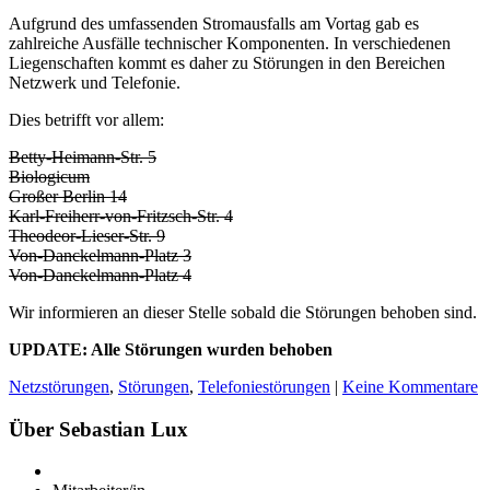
Aufgrund des umfassenden Stromausfalls am Vortag gab es
zahlreiche Ausfälle technischer Komponenten. In verschiedenen
Liegenschaften kommt es daher zu Störungen in den Bereichen
Netzwerk und Telefonie.
Dies betrifft vor allem:
Betty-Heimann-Str. 5
Biologicum
Großer Berlin 14
Karl-Freiherr-von-Fritzsch-Str. 4
Theodeor-Lieser-Str. 9
Von-Danckelmann-Platz 3
Von-Danckelmann-Platz 4
Wir informieren an dieser Stelle sobald die Störungen behoben sind.
UPDATE: Alle Störungen wurden behoben
Netzstörungen
,
Störungen
,
Telefoniestörungen
|
Keine Kommentare
Über Sebastian Lux